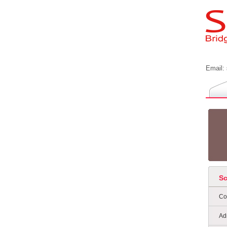
Email:
S
Co
Ad