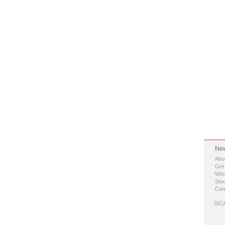
New
Abo
Get
Who
Stud
Con
SICA