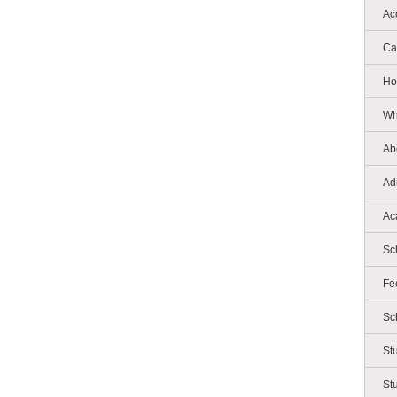
Ac
Ca
Ho
Wh
Ab
Ad
Ac
Sc
Fe
Sc
St
St