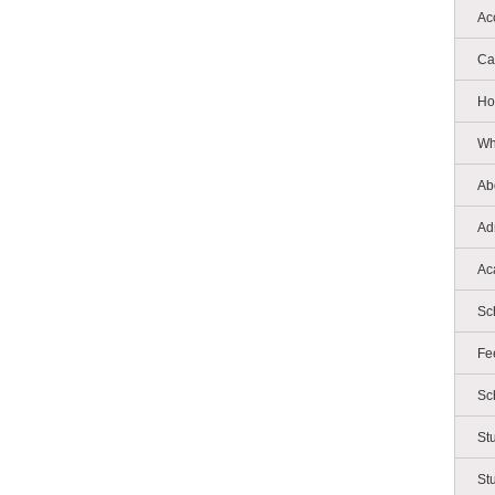
Ac
Ca
Ho
Wh
Ab
Ad
Ac
Sc
Fe
Sc
St
St