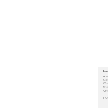
New
Abo
Get
Who
Stud
Con
SICA