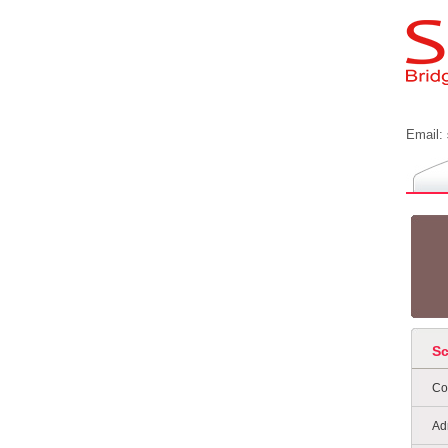
Email:
S
Co
Ad