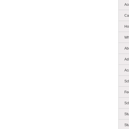
Ac
Ca
Ho
Wh
Ab
Ad
Ac
Sc
Fe
Sc
St
St