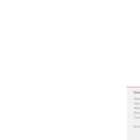
New
Abo
Get
Who
Stud
Con
SICA