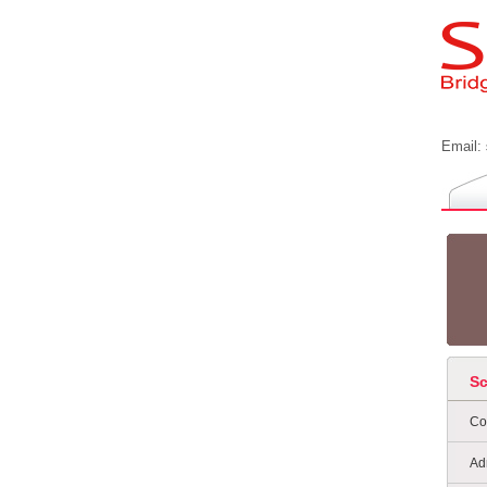
Email:
S
Co
Ad