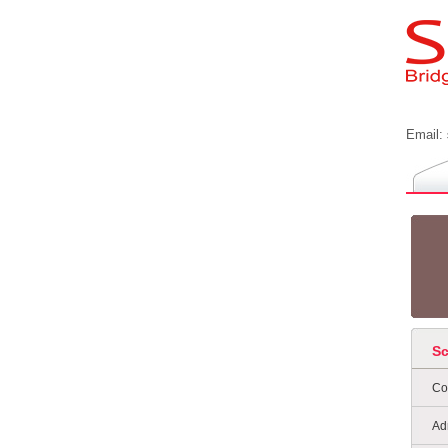
Email:
S
Co
Ad