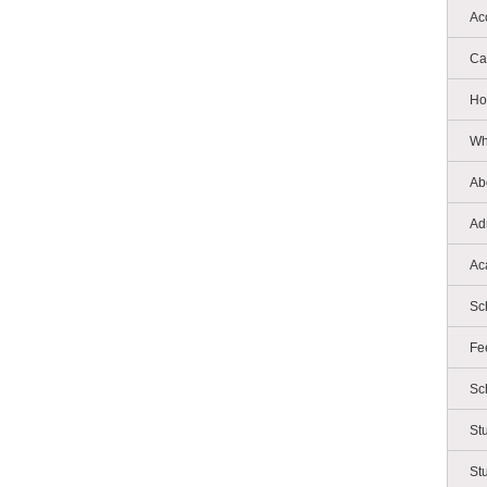
Ac
Ca
Ho
Wh
Ab
Ad
Ac
Sc
Fe
Sc
St
St