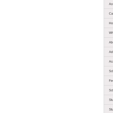
Ac
Ca
Ho
Wh
Ab
Ad
Ac
Sc
Fe
Sc
St
St