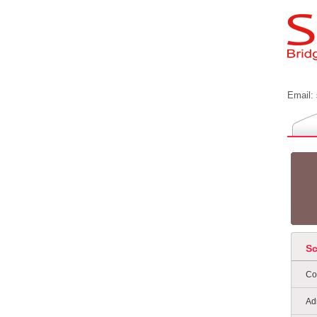
Email:
S
Co
Ad