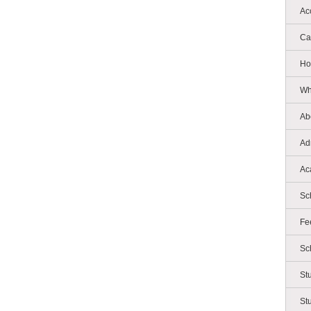
Ac
Ca
Ho
Wh
Ab
Ad
Ac
Sc
Fe
Sc
St
St