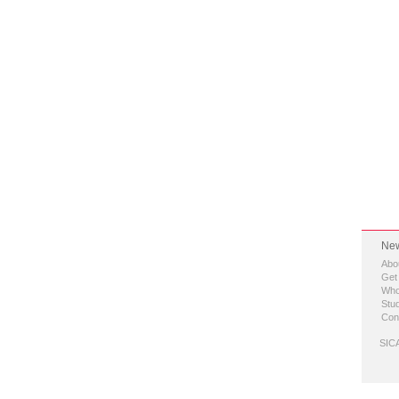
New
Abo
Get
Who
Stud
Con
SICA