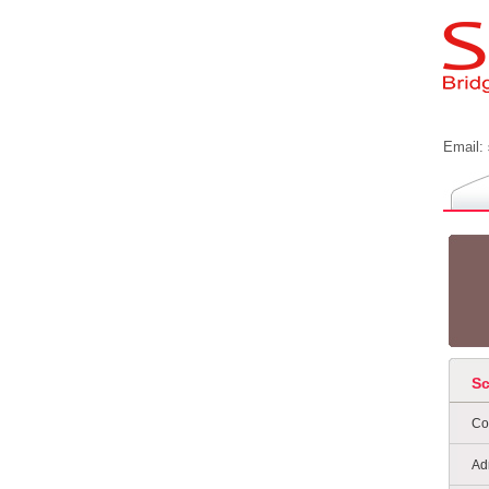
Email:
S
Co
Ad