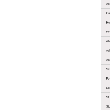
Ac
Ca
Ho
Wh
Ab
Ad
Ac
Sc
Fe
Sc
St
St