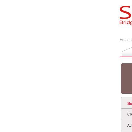
Email:
S
Co
Ad