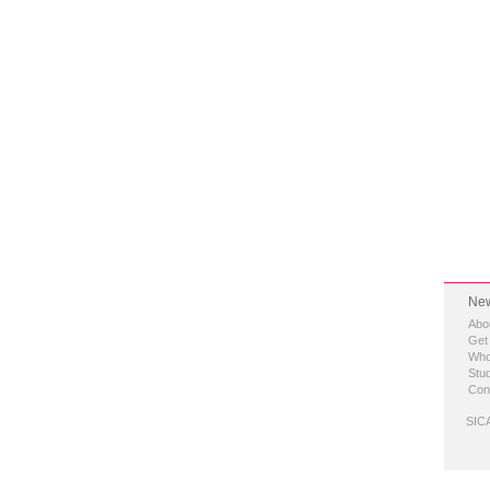
New
Abo
Get
Who
Stud
Con
SICA