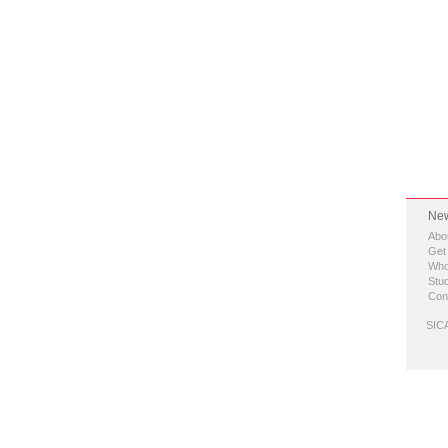
New
Abo
Get
Who
Stud
Con
SICA