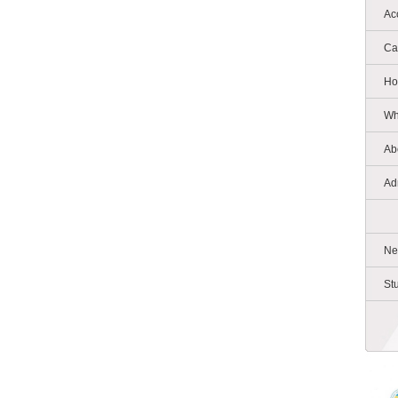
Ac
Ca
Ho
Wh
Ab
Ad
Ne
St