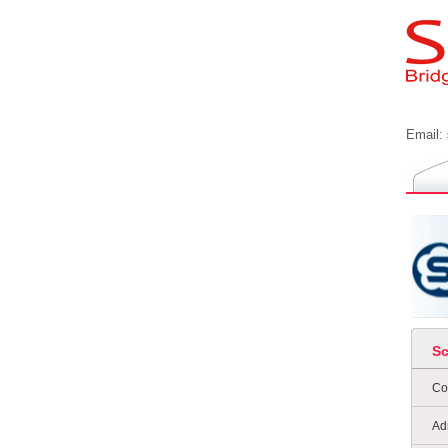
Email:
S
Co
Ad