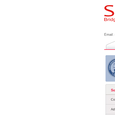
Email:
S
Co
Ad