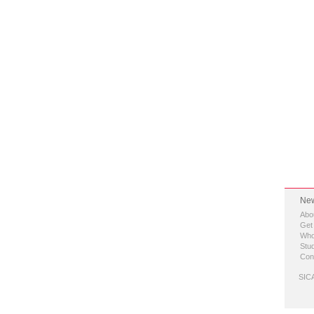
New
Abo
Get
Who
Stud
Con
SICA