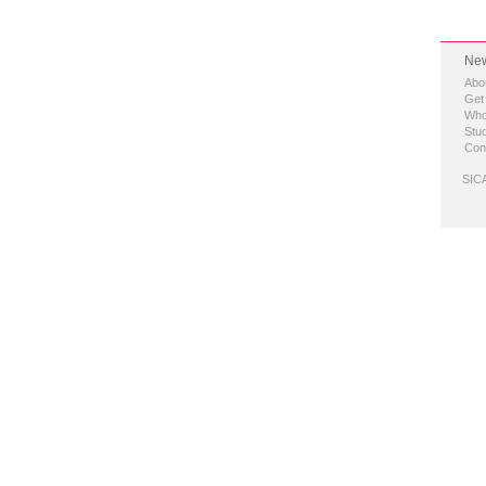
New
Abo
Get
Who
Stud
Con
SICA