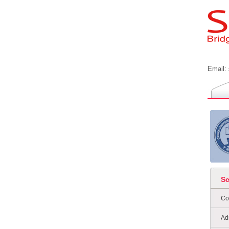
Email:
S
Co
Ad