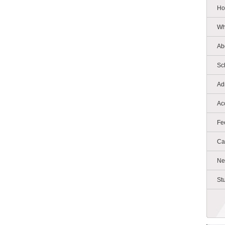
Ho
Wh
Ab
Sc
Ad
Ac
Fe
Ca
Ne
St