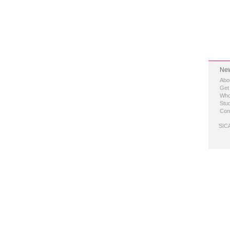
New
Abo
Get
Who
Stud
Con
SICA