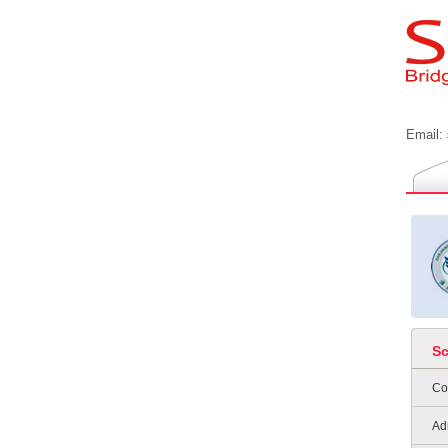
Email:
S
Co
Ad