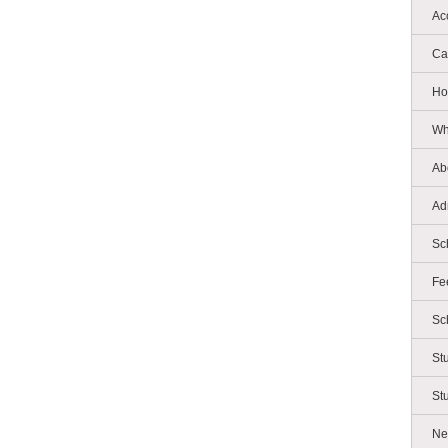
Ac
Ca
Ho
Wh
Ab
Ad
Sc
Fe
Sc
St
St
Ne