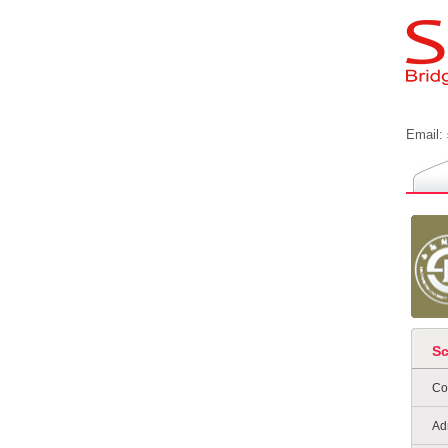
Email:
S
Co
Ad