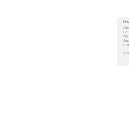
New
Abo
Get
Who
Stud
Con
SICA