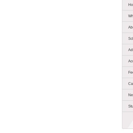
Ho
Wh
Ab
Sc
Ad
Ac
Fe
Ca
Ne
St