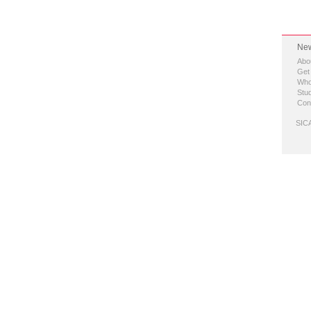
New
Abo
Get
Who
Stud
Con
SICA