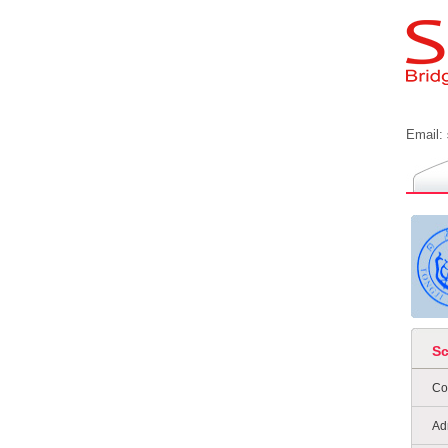
Email:
S
Co
Ad