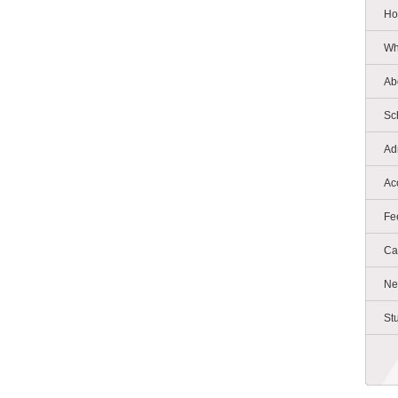
Ho
Wh
Ab
Sc
Ad
Ac
Fe
Ca
Ne
St