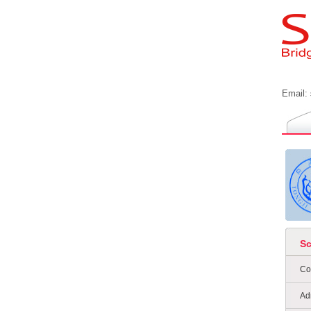
Email:
S
Co
Ad