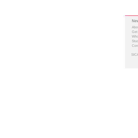
New
Abo
Get
Who
Stud
Con
SICA