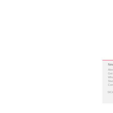
New
Abo
Get
Who
Stud
Con
SICA