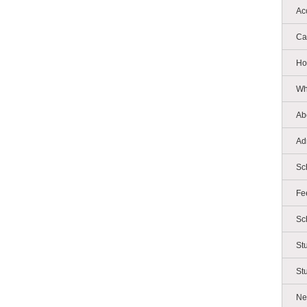
Ac
Ca
Ho
Wh
Ab
Ad
Sc
Fe
Sc
St
St
Ne