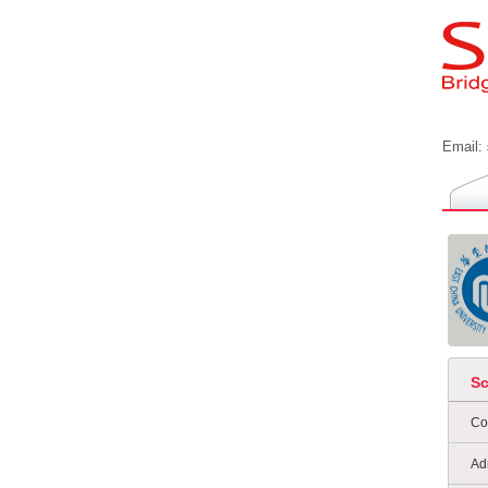
Email:
S
Co
Ad