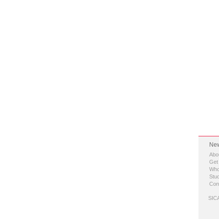
New
Abo
Get
Who
Stud
Con
SICA