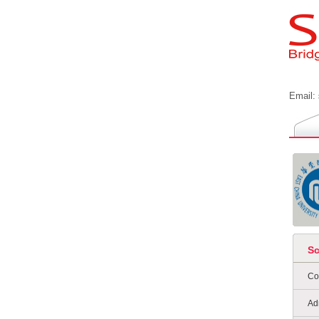
Email:
S
Co
Ad