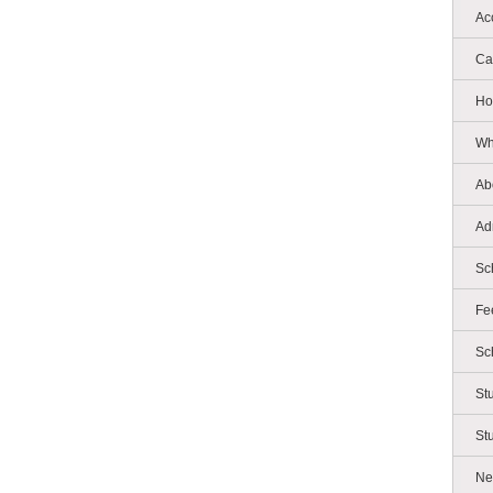
Ac
Ca
Ho
Wh
Ab
Ad
Sc
Fe
Sc
St
St
Ne