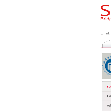
Email:
S
Co
Ad