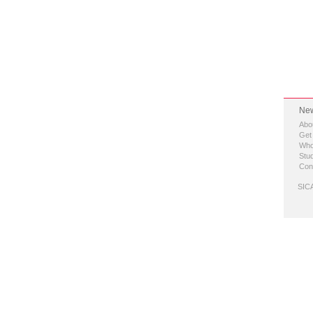
New
Abo
Get
Who
Stud
Con
SICA