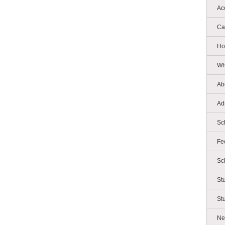
Ac
Ca
Ho
Wh
Ab
Ad
Sc
Fe
Sc
St
St
Ne