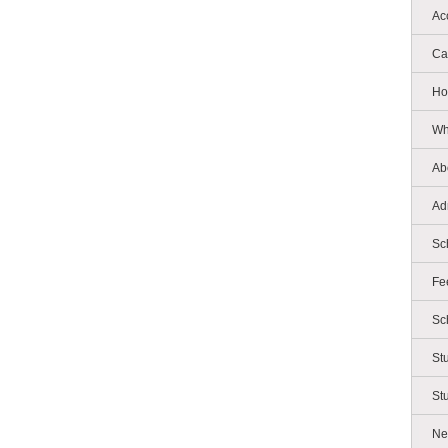
Ac
Ca
Ho
Wh
Ab
Ad
Sc
Fe
Sc
St
St
Ne