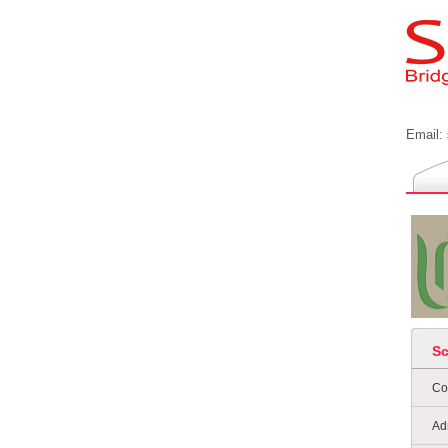
Email:
S
Co
Ad