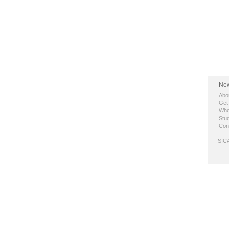
New
Abo
Get
Who
Stud
Con
SICA