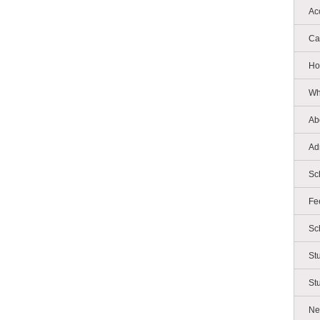
Ac
Ca
Ho
Wh
Ab
Ad
Sc
Fe
Sc
St
St
Ne