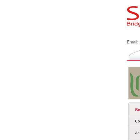
Email:
S
Co
Ad