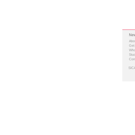
New
Abo
Get
Who
Stud
Con
SICA