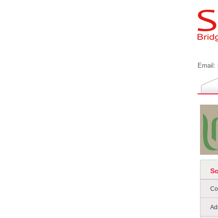
Email:
S
Co
Ad