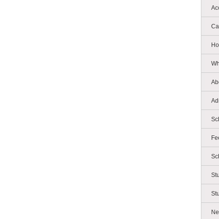
Ac
Ca
Ho
Wh
Ab
Ad
Sc
Fe
Sc
St
St
Ne