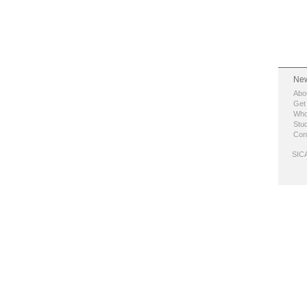
New
Abo
Get
Who
Stud
Con
SICA