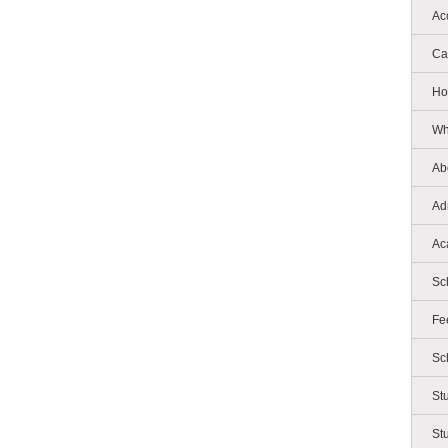
Ac
Ca
Ho
Wh
Ab
Ad
Ac
Sc
Fe
Sc
St
St