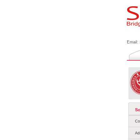
Email:
S
Co
Ad