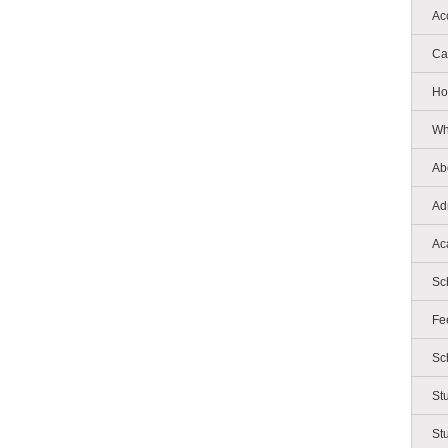
Ac
Ca
Ho
Wh
Ab
Ad
Ac
Sc
Fe
Sc
St
St