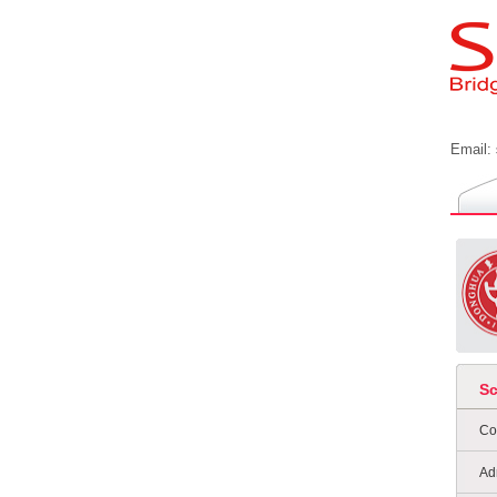
Email:
S
Co
Ad