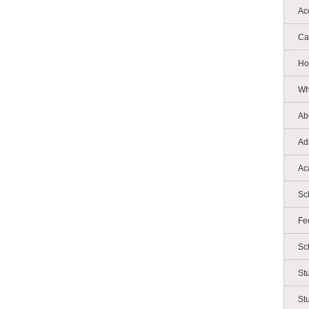
Ac
Ca
Ho
Wh
Ab
Ad
Ac
Sc
Fe
Sc
St
St