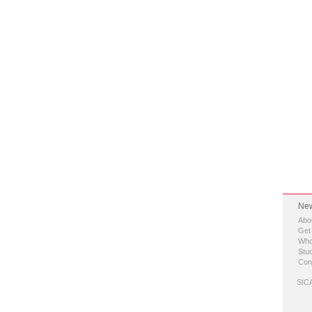
New
Abo
Get
Who
Stud
Con
SICA