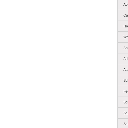
Ac
Ca
Ho
Wh
Ab
Ad
Ac
Sc
Fe
Sc
St
St