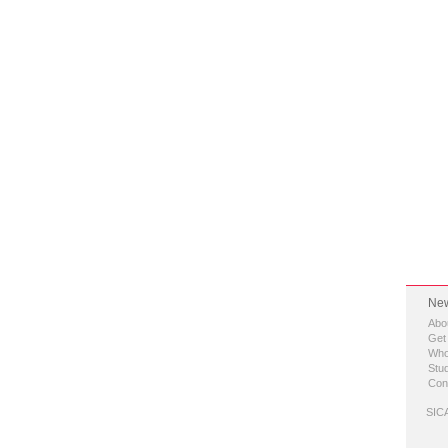
New
Abo
Get
Who
Stud
Con
SICA