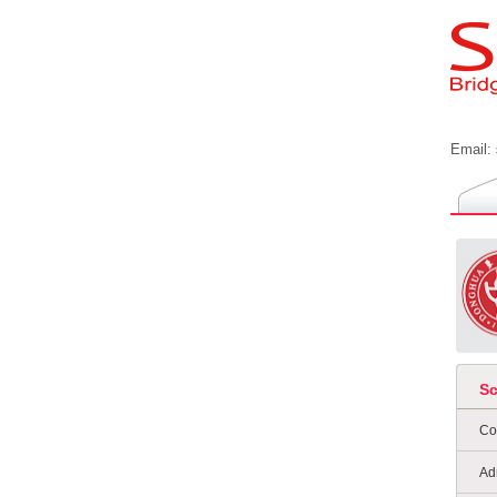
Email:
S
Co
Ad