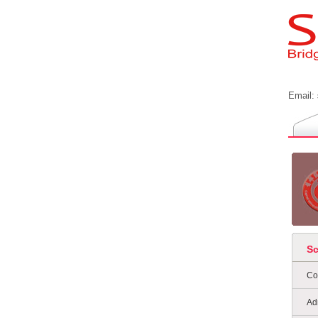
Email:
S
Co
Ad