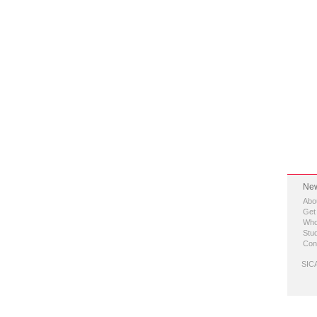
New
Abo
Get
Who
Stud
Con
SICA