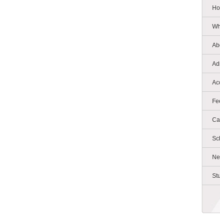
Ho
Wh
Ab
Ad
Ac
Fe
Ca
Sc
Ne
St