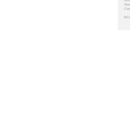
Who
Stud
Con
SICA