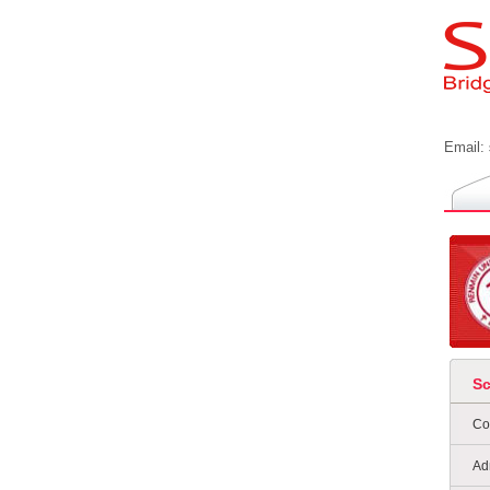
Email:
S
Co
Ad