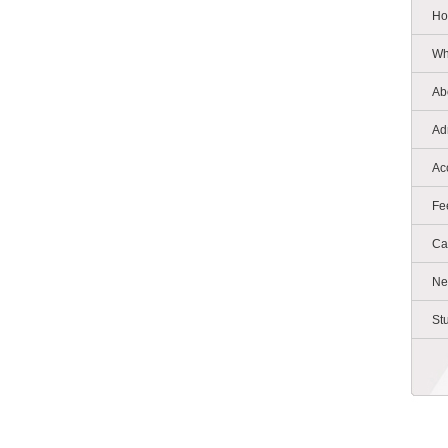
Ho
Wh
Ab
Ad
Ac
Fe
Ca
Ne
St