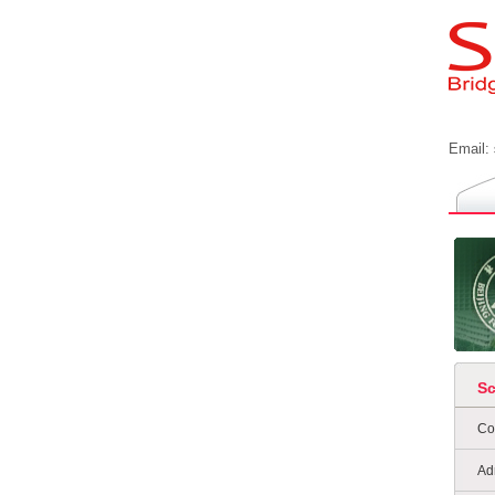
Email:
S
Co
Ad