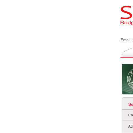
Email:
S
Co
Ad