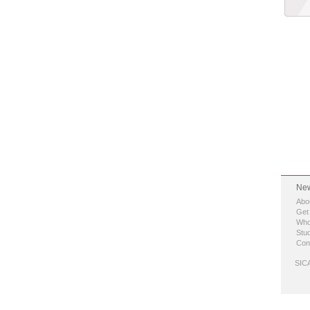
New
Abo
Get
Who
Stud
Con
SICA