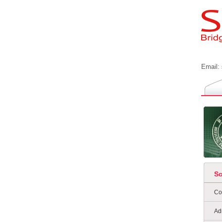
Email:
S
Co
Ad