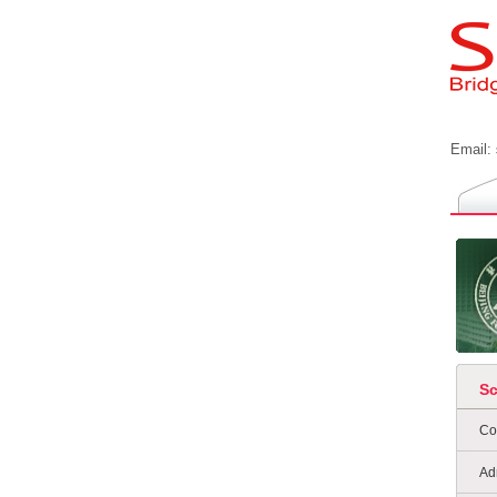
Email:
S
Co
Ad