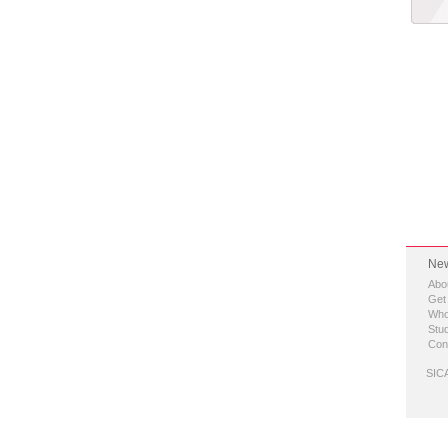
New
Abo
Get
Who
Stud
Con
SICA