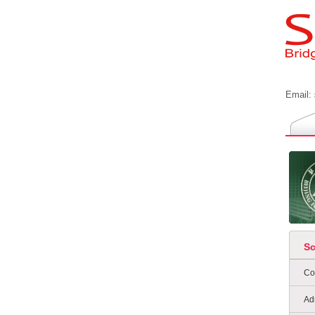
Email:
S
Co
Ad