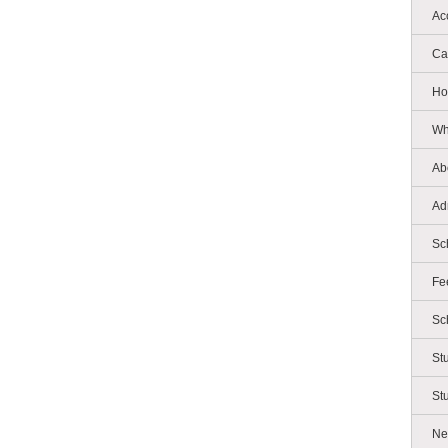
Ac
Ca
Ho
Wh
Ab
Ad
Sc
Fe
Sc
St
St
Ne