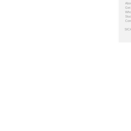
Abo
Get
Who
Stud
Con
SICA