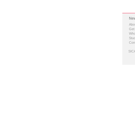
New
Abo
Get
Who
Stud
Con
SICA