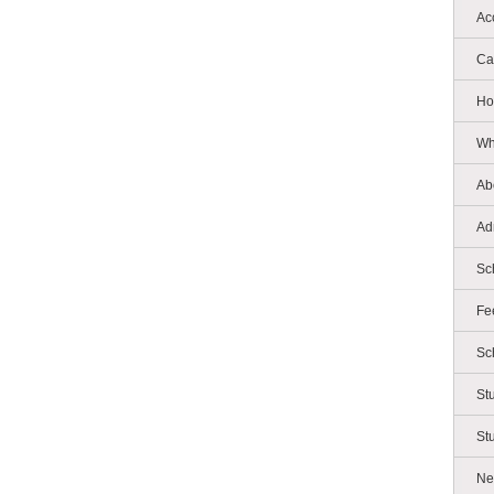
Ac
Ca
Ho
Wh
Ab
Ad
Sc
Fe
Sc
St
St
Ne