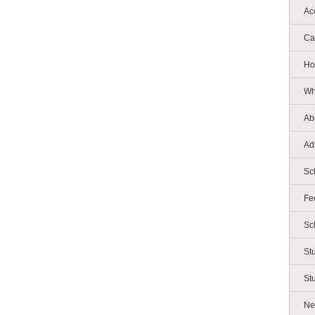
Ac
Ca
Ho
Wh
Ab
Ad
Sc
Fe
Sc
St
St
Ne