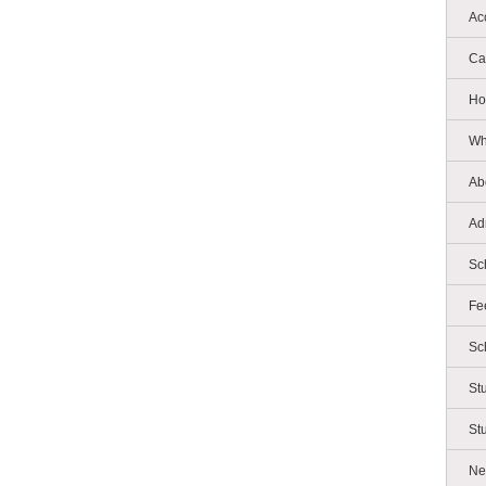
Ac
Ca
Ho
Wh
Ab
Ad
Sc
Fe
Sc
St
St
Ne