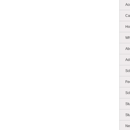
Ac
Ca
Ho
Wh
Ab
Ad
Sc
Fe
Sc
St
St
Ne