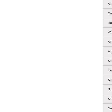
Ac
Ca
Ho
Wh
Ab
Ad
Sc
Fe
Sc
St
St
Ne