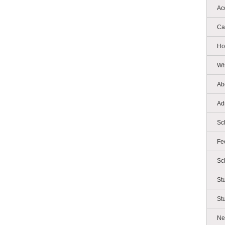
Ac
Ca
Ho
Wh
Ab
Ad
Sc
Fe
Sc
St
St
Ne