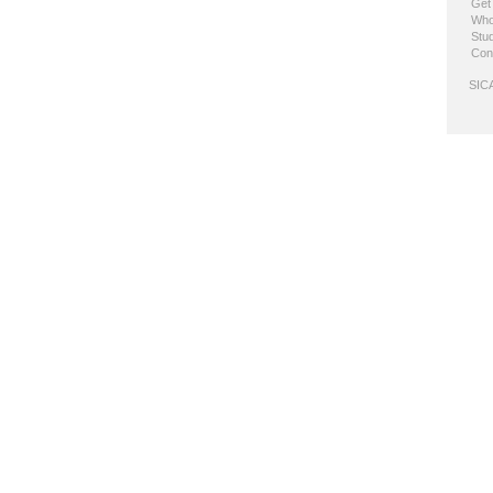
Get
Who
Stud
Con
SICA