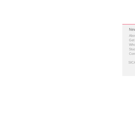
New
Abo
Get
Who
Stud
Con
SICA