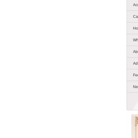
Ac
Ca
Ho
Wh
Ab
Ad
Fe
Ne