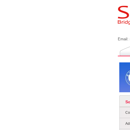
Email:
S
Co
Ad