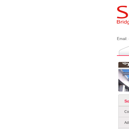
Email:
S
Co
Ad