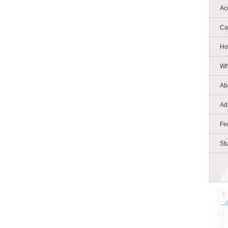
Ac
Ca
Ho
Wh
Ab
Ad
Fe
St