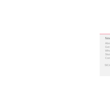
New
Abo
Get
Who
Stud
Con
SICA