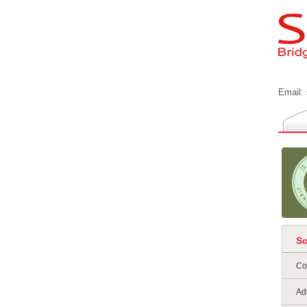
Email:
S
Co
Ad