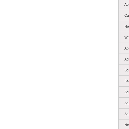
Ac
Ca
Ho
Wh
Ab
Ad
Sc
Fe
Sc
St
St
Ne