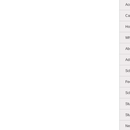
Ac
Ca
Ho
Wh
Ab
Ad
Sc
Fe
Sc
St
St
Ne