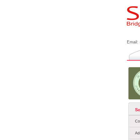
Email:
S
Co
Ad