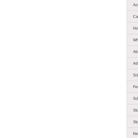
Ac
Ca
Ho
Wh
Ab
Ad
Sc
Fe
Sc
St
St
Ne