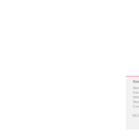
New
Abo
Get
Who
Stud
Con
SICA