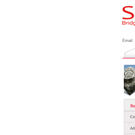
Email:
S
Co
Ad