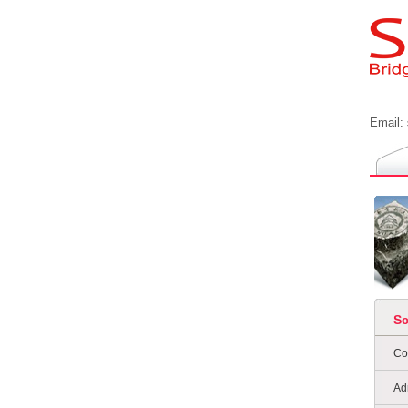
Email:
S
Co
Ad