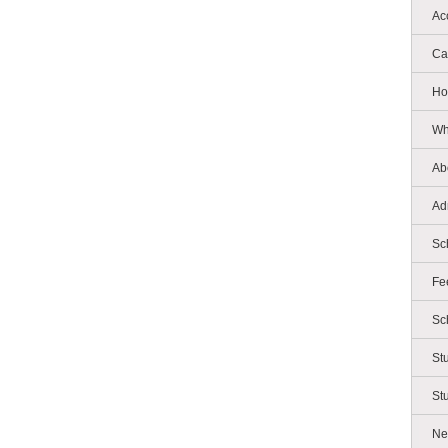
Ac
Ca
Ho
Wh
Ab
Ad
Sc
Fe
Sc
St
St
Ne