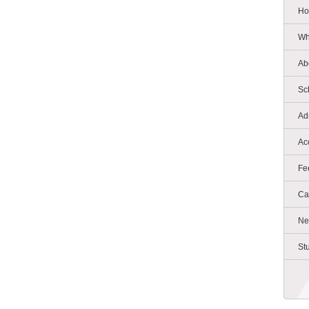
Ho
Wh
Ab
Sc
Ad
Ac
Fe
Ca
Ne
St