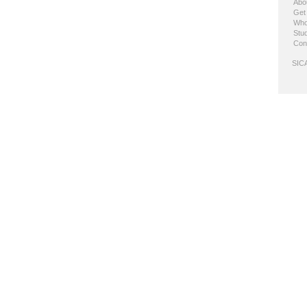
Abo
Get
Who
Stud
Con
SICA