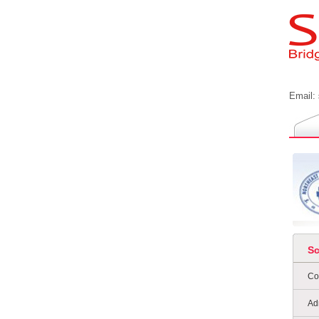
Email:
S
Co
Ad