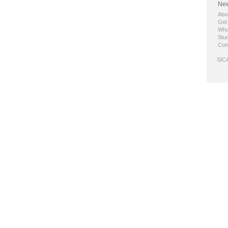
New
Abo
Get
Who
Stud
Con
SICA