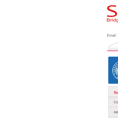
Email:
S
Co
Ad