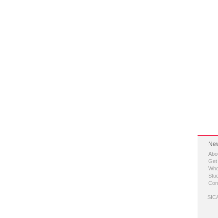
New
Abo
Get
Who
Stud
Con
SICA