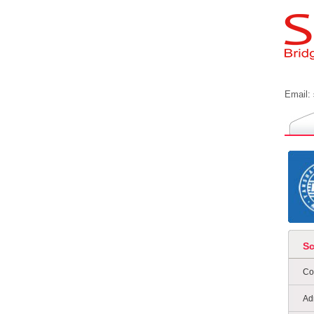
Email:
S
Co
Ad