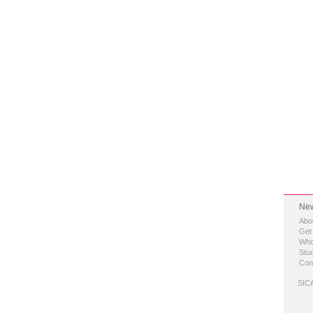
New
Abo
Get
Who
Stud
Con
SICA