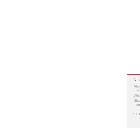
New
Abo
Get
Who
Stud
Con
SICA