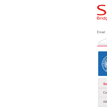
Email:
S
Co
Ad